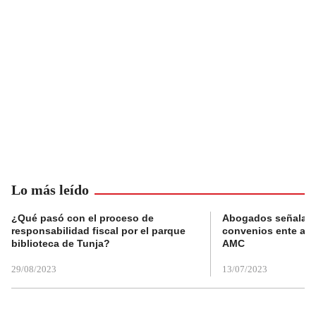
Lo más leído
¿Qué pasó con el proceso de
Abogados señalan 
responsabilidad fiscal por el parque
convenios ente alc
biblioteca de Tunja?
AMC
29/08/2023
13/07/2023