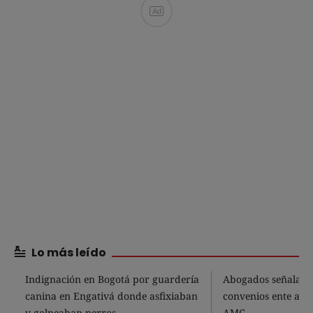
Ad
Lo más leído
Indignación en Bogotá por guardería
Abogados señalan 
canina en Engativá donde asfixiaban
convenios ente alca
y golpeaban perros
AMC