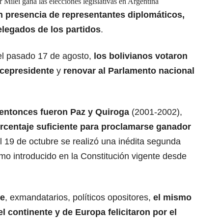
r Milei gana las elecciones legislativas en Argentina
en presencia de representantes diplomáticos,
elegados de los partidos
.
 el pasado 17 de agosto,
los bolivianos votaron
icepresidente
y
renovar al Parlamento nacional
entonces fueron Paz y Quiroga
(2001-2002),
rcentaje suficiente para proclamarse ganador
el 19 de octubre se realizó una inédita segunda
mo introducido en la Constitución vigente desde
ce
, exmandatarios, políticos opositores,
el mismo
l continente y de Europa felicitaron por el