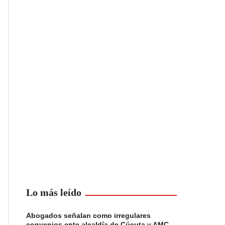
Lo más leído
Abogados señalan como irregulares
convenios ente alcaldía de Cúcuta y AMC