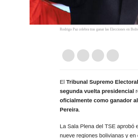
Rodrigo Paz celebra tras ganar las Elecciones en Bo
El
Tribunal Supremo Electora
segunda vuelta presidencial
oficialmente como ganador al 
Pereira
.
La Sala Plena del TSE aprobó en
nueve regiones bolivianas y en 