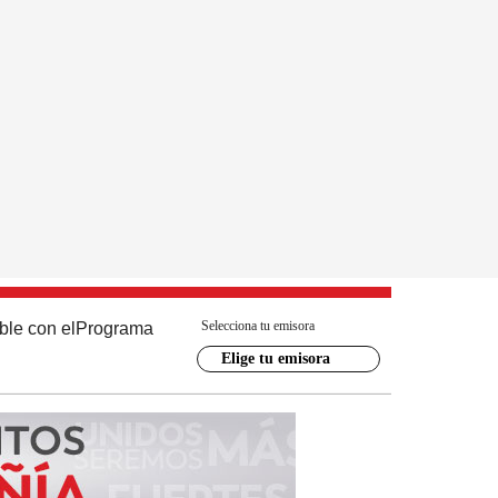
Selecciona tu emisora
ble con el
Programa
Elige tu emisora