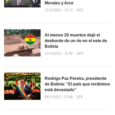
Morales y Arce
15/12/2025 - 12:57
EFE
Al menos 20 muertos dejó el
desborde de un río en el este de
Bolivia
15/12/2025 - 11:30
AFP
Rodrigo Paz Pereira, presidente
de Bolivia: “El país que recibimos
está devastado”
08/11/2025 - 12:48
EFE