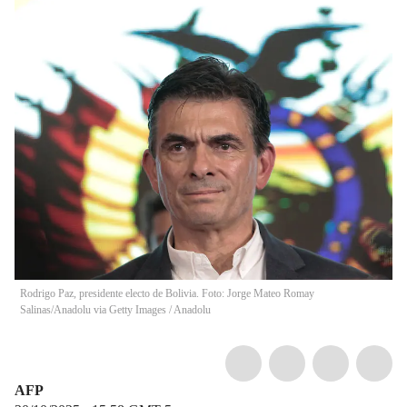
Rodrigo Paz, presidente electo de Bolivia. Foto: Jorge Mateo Romay
Salinas/Anadolu via Getty Images
/
Anadolu
AFP