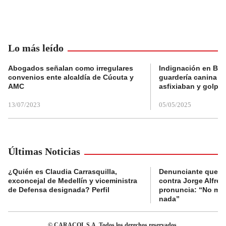
Lo más leído
Abogados señalan como irregulares
Indignación en Bog
convenios ente alcaldía de Cúcuta y
guardería canina e
AMC
asfixiaban y golpe
13/07/2023
05/05/2025
Últimas Noticias
¿Quién es Claudia Carrasquilla,
Denunciante que s
exconcejal de Medellín y viceministra
contra Jorge Alfred
de Defensa designada? Perfil
pronuncia: “No me 
nada”
© CARACOL S.A. Todos los derechos reservados.