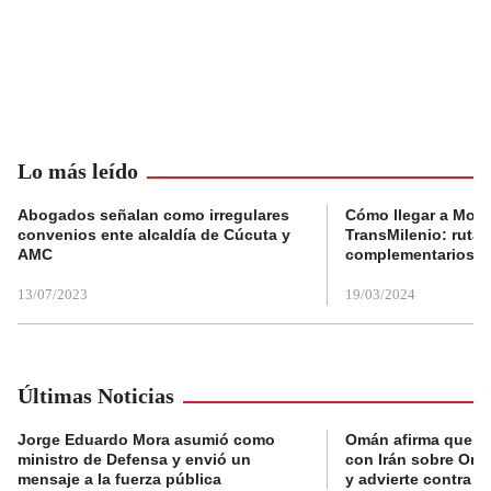
Lo más leído
Abogados señalan como irregulares
Cómo llegar a Mons
convenios ente alcaldía de Cúcuta y
TransMilenio: rutas
AMC
complementarios
13/07/2023
19/03/2024
Últimas Noticias
Jorge Eduardo Mora asumió como
Omán afirma que n
ministro de Defensa y envió un
con Irán sobre Orm
mensaje a la fuerza pública
y advierte contra a