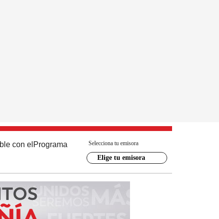
Selecciona tu emisora
ble con el
Programa
Elige tu emisora