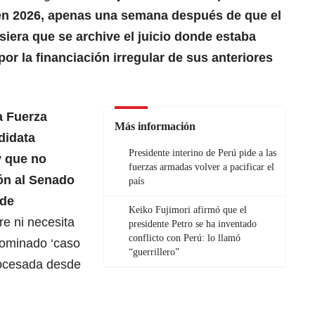
 en 2026, apenas una semana después de que el
siera que se archive el juicio donde estaba
or la financiación irregular de sus anteriores
ta Fuerza
Más información
didata
Presidente interino de Perú pide a las
y que no
fuerzas armadas volver a pacificar el
ión al Senado
país
 de
Keiko Fujimori afirmó que el
e ni necesita
presidente Petro se ha inventado
conflicto con Perú: lo llamó
nominado ‘caso
“guerrillero”
procesada desde