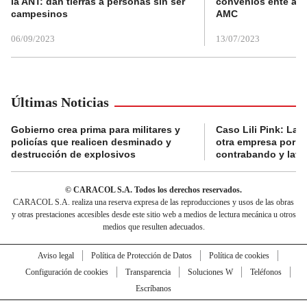
la ANT: dan tierras a personas sin ser
convenios ente alc
campesinos
AMC
06/09/2023
13/07/2023
Últimas Noticias
Gobierno crea prima para militares y
Caso Lili Pink: La F
policías que realicen desminado y
otra empresa por p
destrucción de explosivos
contrabando y lava
© CARACOL S.A. Todos los derechos reservados.
CARACOL S.A. realiza una reserva expresa de las reproducciones y usos de las obras
y otras prestaciones accesibles desde este sitio web a medios de lectura mecánica u otros
medios que resulten adecuados.
Aviso legal
Política de Protección de Datos
Política de cookies
Configuración de cookies
Transparencia
Soluciones W
Teléfonos
Escríbanos