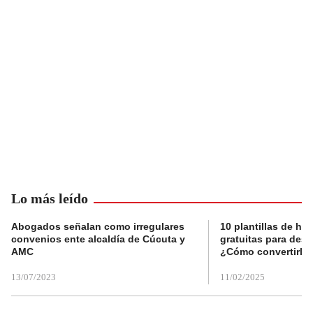
Lo más leído
Abogados señalan como irregulares
10 plantillas de hoj
convenios ente alcaldía de Cúcuta y
gratuitas para des
AMC
¿Cómo convertirla
13/07/2023
11/02/2025