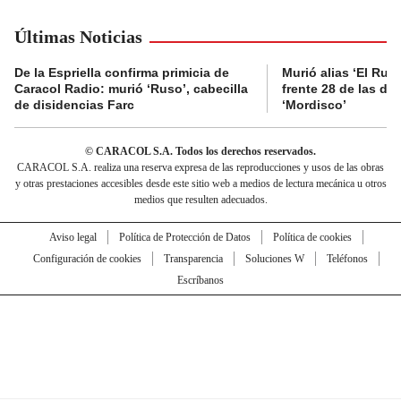
Últimas Noticias
De la Espriella confirma primicia de
Murió alias ‘El Ruso
Caracol Radio: murió ‘Ruso’, cabecilla
frente 28 de las di
de disidencias Farc
‘Mordisco’
© CARACOL S.A. Todos los derechos reservados.
CARACOL S.A. realiza una reserva expresa de las reproducciones y usos de las obras
y otras prestaciones accesibles desde este sitio web a medios de lectura mecánica u otros
medios que resulten adecuados.
Aviso legal
Política de Protección de Datos
Política de cookies
Configuración de cookies
Transparencia
Soluciones W
Teléfonos
Escríbanos