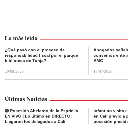
Lo más leído
¿Qué pasó con el proceso de
Abogados señalan 
responsabilidad fiscal por el parque
convenios ente alc
biblioteca de Tunja?
AMC
29/08/2023
13/07/2023
Últimas Noticias
🔴 Posesión Abelardo de la Espriella
Infantino visita es
EN VIVO | Lo último en DIRECTO:
en Cali previo a pa
Llegaron los delegados a Cali
posesión presidenc