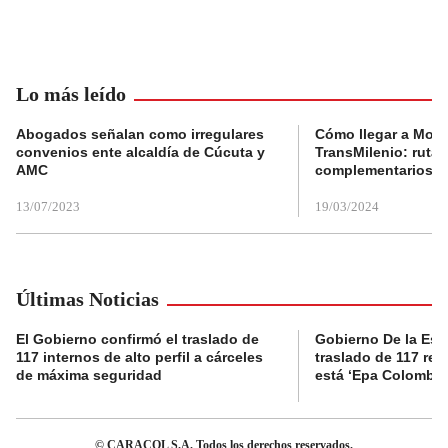
Lo más leído
Abogados señalan como irregulares
Cómo llegar a Mons
convenios ente alcaldía de Cúcuta y
TransMilenio: rutas
AMC
complementarios
13/07/2023
19/03/2024
Últimas Noticias
El Gobierno confirmó el traslado de
Gobierno De la Espri
117 internos de alto perfil a cárceles
traslado de 117 rec
de máxima seguridad
está ‘Epa Colombia
© CARACOL S.A. Todos los derechos reservados.