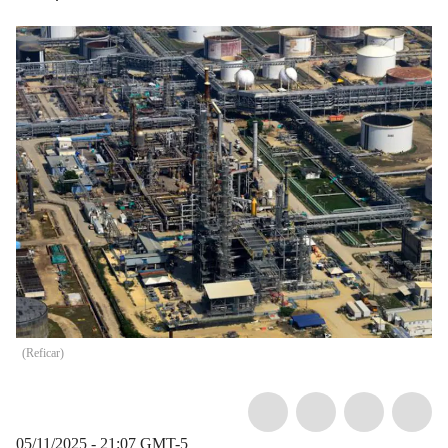
(
Reficar
)
05/11/2025 - 21:07
GMT-5