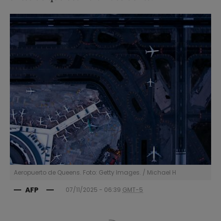
Aeropuerto de Queens. Foto: Getty Images.
/
Michael H
AFP
07/11/2025 - 06:39
GMT-5