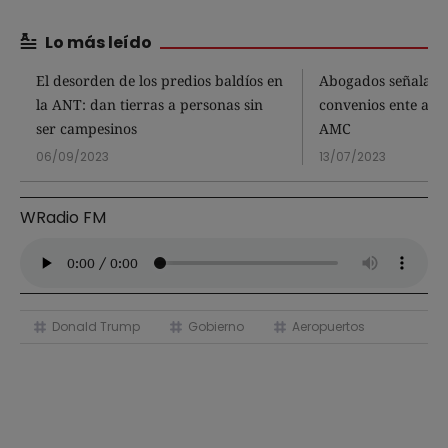
Lo más leído
El desorden de los predios baldíos en
Abogados señalan 
la ANT: dan tierras a personas sin
convenios ente alca
ser campesinos
AMC
06/09/2023
13/07/2023
WRadio FM
Donald Trump
Gobierno
Aeropuertos