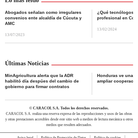
Abogados señalan como irregulares
¿Qué tecnólogos re
convenios ente alcaldía de Cúcuta y
profesional en Col
AMC
13/02/2024
13/07/2023
Últimas Noticias
MinAgricultura alerta que la ADR
Honduras ve una o
habilitó día despúes del cambio de
ampliar cooperaci
gobierno para firmar contratos
© CARACOL S.A. Todos los derechos reservados.
CARACOL S.A. realiza una reserva expresa de las reproducciones y usos de las obras
y otras prestaciones accesibles desde este sitio web a medios de lectura mecánica u otros
medios que resulten adecuados.
Aviso legal
Política de Protección de Datos
Política de cookies