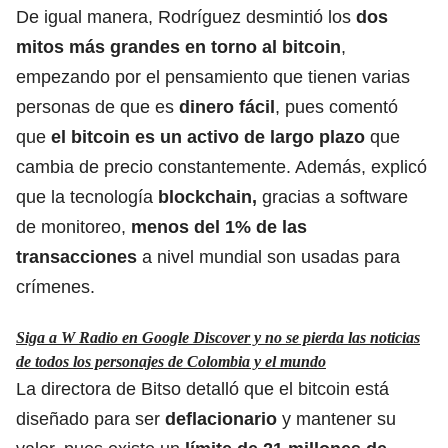
De igual manera, Rodríguez desmintió los
dos
mitos más grandes
en torno al bitcoin
,
empezando por el pensamiento que tienen varias
personas de que es
dinero fácil
, pues comentó
que
el bitcoin es un activo de
largo plazo
que
cambia de precio constantemente. Además, explicó
que la tecnología
blockchain,
gracias a software
de monitoreo,
menos del 1% de las
transacciones
a nivel mundial son usadas para
crímenes.
Siga a W Radio en Google Discover y no se pierda las noticias
de todos los personajes de Colombia y el mundo
La directora de Bitso detalló que el bitcoin está
diseñado para ser
deflacionario
y mantener su