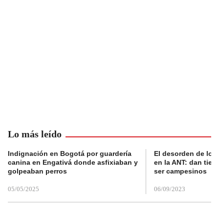
Lo más leído
Indignación en Bogotá por guardería
El desorden de los
canina en Engativá donde asfixiaban y
en la ANT: dan tier
golpeaban perros
ser campesinos
05/05/2025
06/09/2023