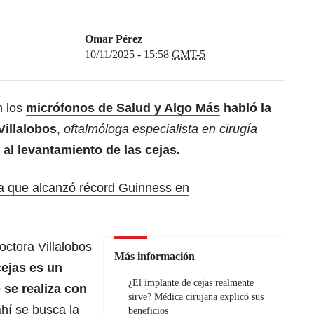
Omar Pérez
10/11/2025 - 15:58
GMT-5
n los
micrófonos de Salud y Algo Más
habló la
Villalobos
,
oftalmóloga especialista en cirugía
ó al levantamiento de las cejas.
ña que alcanzó récord Guinness en
octora Villalobos
Más información
cejas es un
¿El implante de cejas realmente
 se realiza con
sirve? Médica cirujana explicó sus
ahí se busca la
beneficios