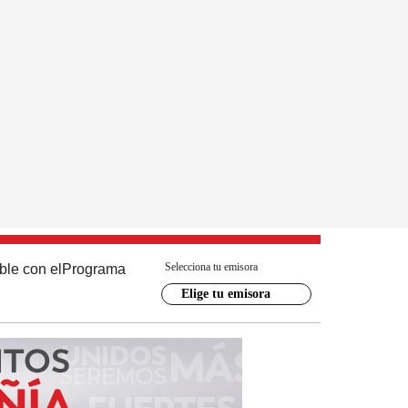
Selecciona tu emisora
ble con el
Programa
Elige tu emisora