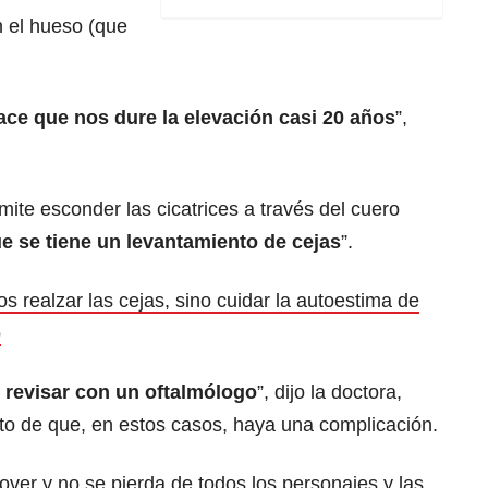
en el hueso (que
hace que nos dure la elevación casi 20 años
”,
mite esconder las cicatrices a través del cuero
e se tiene un levantamiento de cejas
”.
 realzar las cejas, sino cuidar la autoestima de
o
e revisar con un oftalmólogo
”, dijo la doctora,
to de que, en estos casos, haya una complicación.
ver y no se pierda de todos los personajes y las