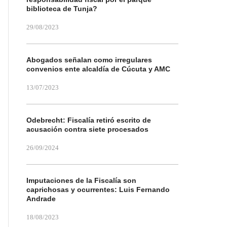
biblioteca de Tunja?
29/08/2023
Abogados señalan como irregulares
convenios ente alcaldía de Cúcuta y AMC
13/07/2023
Odebrecht: Fiscalía retiró escrito de
acusación contra siete procesados
26/09/2024
Imputaciones de la Fiscalía son
caprichosas y ocurrentes: Luis Fernando
Andrade
18/08/2023