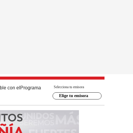
Selecciona tu emisora
ble con el
Programa
Elige tu emisora