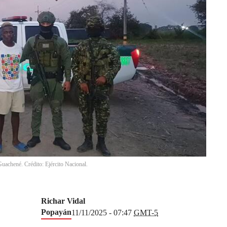
Guachené. Crédito: Ejército Nacional.
Richar Vidal
Popayán
11/11/2025 - 07:47
GMT-5