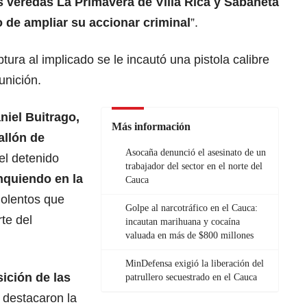
s veredas La Primavera de Villa Rica y Sabaneta
 de ampliar su accionar criminal
”.
ura al implicado se le incautó una pistola calibre
unición.
iel Buitrago,
Más información
llón de
Asocaña denunció el asesinato de un
el detenido
trabajador del sector en el norte del
nquiendo en la
Cauca
iolentos que
Golpe al narcotráfico en el Cauca:
te del
incautan marihuana y cocaína
valuada en más de $800 millones
MinDefensa exigió la liberación del
ición de las
patrullero secuestrado en el Cauca
 destacaron la