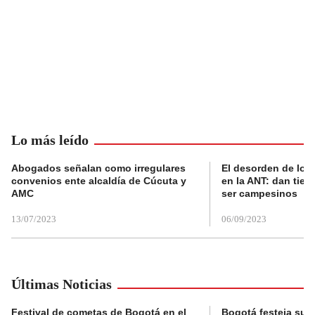
Lo más leído
Abogados señalan como irregulares
El desorden de los
convenios ente alcaldía de Cúcuta y
en la ANT: dan tier
AMC
ser campesinos
13/07/2023
06/09/2023
Últimas Noticias
Festival de cometas de Bogotá en el
Bogotá festeja su 