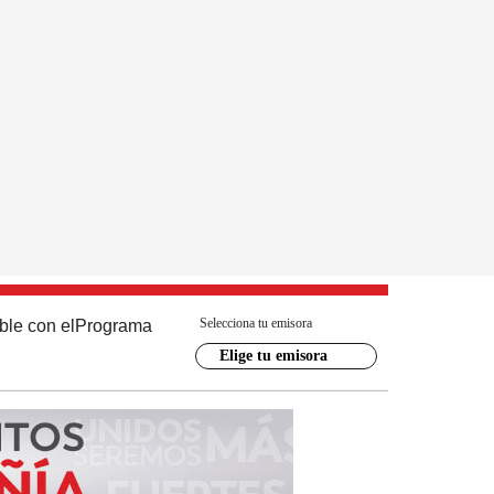
Selecciona tu emisora
ble con el
Programa
Elige tu emisora