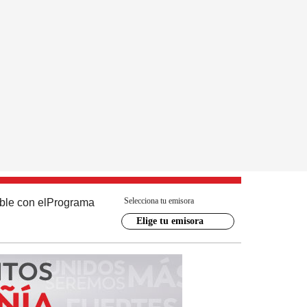
Selecciona tu emisora
ble con el
Programa
Elige tu emisora