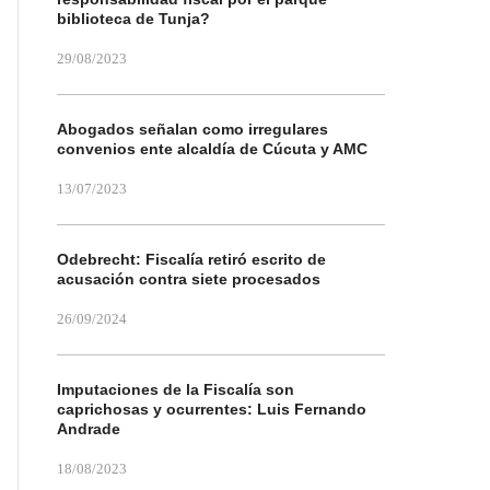
biblioteca de Tunja?
29/08/2023
Abogados señalan como irregulares
convenios ente alcaldía de Cúcuta y AMC
13/07/2023
Odebrecht: Fiscalía retiró escrito de
acusación contra siete procesados
26/09/2024
Imputaciones de la Fiscalía son
caprichosas y ocurrentes: Luis Fernando
Andrade
18/08/2023