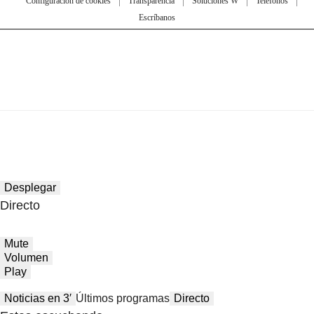
Configuración de cookies
Transparencia
Soluciones W
Teléfonos
Escríbanos
Desplegar
Directo
Mute
Volumen
Play
Noticias en 3′
Últimos programas
Directo