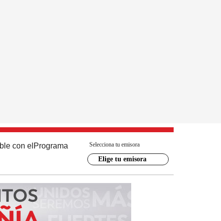
Selecciona tu emisora
ble con el
Programa
Elige tu emisora