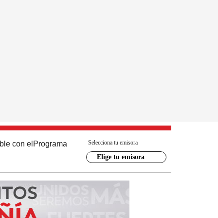
Selecciona tu emisora
ble con el
Programa
Elige tu emisora