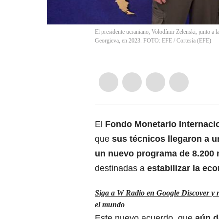
El presidente ucraniano, Volodímir Zelenski, junto a 
Georgieva, en 2023. FOTO: EFE
/
Cortesía
(
EFE
)
El
Fondo Monetario Internacio
que
sus técnicos llegaron a 
un nuevo programa de 8.200 
destinadas a
estabilizar la ec
Siga a W Radio en Google Discover y no
el mundo
Este nuevo acuerdo, que
aún d