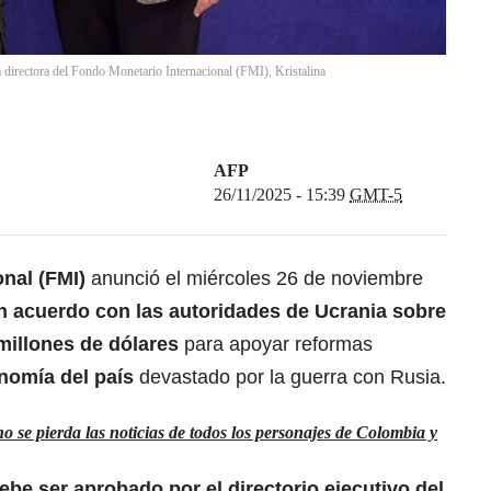
la directora del Fondo Monetario Internacional (FMI), Kristalina
AFP
26/11/2025 - 15:39
GMT-5
nal (FMI)
anunció el miércoles 26 de noviembre
un acuerdo con las autoridades de Ucrania sobre
millones de dólares
para apoyar reformas
onomía del país
devastado por la guerra con Rusia.
 se pierda las noticias de todos los personajes de Colombia y
ebe ser aprobado por el directorio ejecutivo del