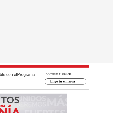
Selecciona tu emisora
ble con el
Programa
Elige tu emisora