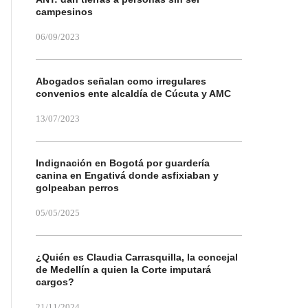
campesinos
06/09/2023
Abogados señalan como irregulares
convenios ente alcaldía de Cúcuta y AMC
13/07/2023
Indignación en Bogotá por guardería
canina en Engativá donde asfixiaban y
golpeaban perros
05/05/2025
¿Quién es Claudia Carrasquilla, la concejal
de Medellín a quien la Corte imputará
cargos?
21/11/2024