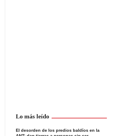
Lo más leído
El desorden de los predios baldíos en la
ANT: dan tierras a personas sin ser