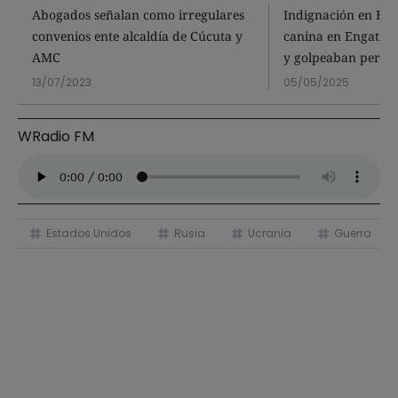
Abogados señalan como irregulares
Indignación en Bog
convenios ente alcaldía de Cúcuta y
canina en Engativá
AMC
y golpeaban perro
13/07/2023
05/05/2025
WRadio FM
Estados Unidos
Rusia
Ucrania
Guerra