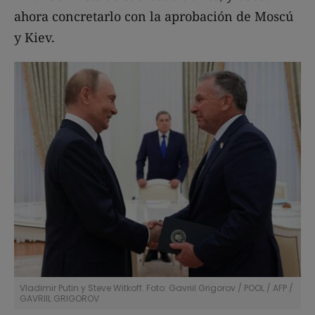
ahora concretarlo con la aprobación de Moscú
y Kiev.
Vladimir Putin y Steve Witkoff. Foto: Gavriil Grigorov / POOL / AFP
/
GAVRIIL GRIGOROV