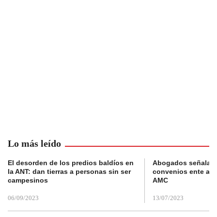
Lo más leído
El desorden de los predios baldíos en
Abogados señalan 
la ANT: dan tierras a personas sin ser
convenios ente alc
campesinos
AMC
06/09/2023
13/07/2023