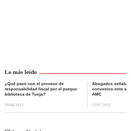
Lo más leído
¿Qué pasó con el proceso de
Abogados señalan 
responsabilidad fiscal por el parque
convenios ente alc
biblioteca de Tunja?
AMC
29/08/2023
13/07/2023