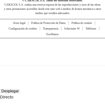
© CARACOL S.A. Todos los derechos reservados.
CARACOL S.A. realiza una reserva expresa de las reproducciones y usos de las obras
y otras prestaciones accesibles desde este sitio web a medios de lectura mecánica u otros
medios que resulten adecuados.
Aviso legal
Política de Protección de Datos
Política de cookies
Configuración de cookies
Transparencia
Soluciones W
Teléfonos
Escríbanos
Desplegar
Directo