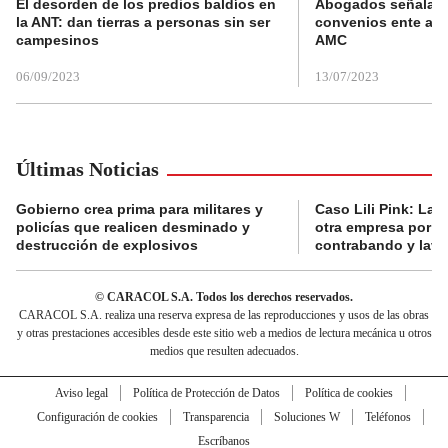
El desorden de los predios baldíos en
Abogados señalan 
la ANT: dan tierras a personas sin ser
convenios ente alc
campesinos
AMC
06/09/2023
13/07/2023
Últimas Noticias
Gobierno crea prima para militares y
Caso Lili Pink: La F
policías que realicen desminado y
otra empresa por p
destrucción de explosivos
contrabando y lava
© CARACOL S.A. Todos los derechos reservados.
CARACOL S.A. realiza una reserva expresa de las reproducciones y usos de las obras
y otras prestaciones accesibles desde este sitio web a medios de lectura mecánica u otros
medios que resulten adecuados.
Aviso legal
Política de Protección de Datos
Política de cookies
Configuración de cookies
Transparencia
Soluciones W
Teléfonos
Escríbanos