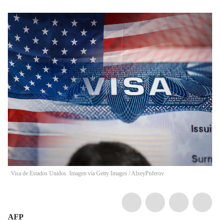
Visa de Estados Unidos. Imagen vía Getty Images
/
AlxeyPnferov
AFP