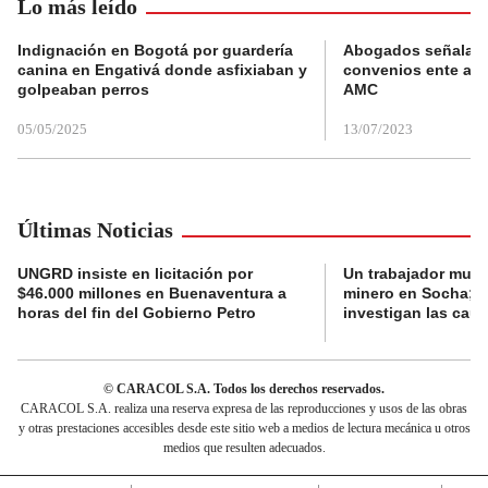
Lo más leído
Indignación en Bogotá por guardería
Abogados señalan 
canina en Engativá donde asfixiaban y
convenios ente alc
golpeaban perros
AMC
05/05/2025
13/07/2023
Últimas Noticias
UNGRD insiste en licitación por
Un trabajador muri
$46.000 millones en Buenaventura a
minero en Socha; a
horas del fin del Gobierno Petro
investigan las cau
© CARACOL S.A. Todos los derechos reservados.
CARACOL S.A. realiza una reserva expresa de las reproducciones y usos de las obras
y otras prestaciones accesibles desde este sitio web a medios de lectura mecánica u otros
medios que resulten adecuados.