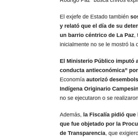
Rodrigo Paz “busca chivos expia
El exjefe de Estado también
so
y relató que el día de su det
un barrio céntrico de La Paz
,
inicialmente no se le mostró la
El Ministerio Público imputó
conducta antieconómica” por
Economía
autorizó desembols
Indígena Originario Campesi
no se ejecutaron o se realizaro
Además,
la Fiscalía pidió que
que fue objetado por la Procu
de Transparencia
, que exigier