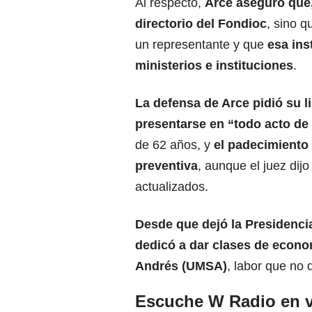
Al respecto,
Arce aseguró que,
directorio del Fondioc
, sino 
un representante y que
esa ins
ministerios e instituciones
.
La defensa de Arce pidió su l
presentarse en “todo acto de 
de 62 años, y
el padecimiento
preventiva
, aunque el juez dij
actualizados.
Desde que dejó la Presidencia
dedicó a dar clases de econo
Andrés (UMSA)
, labor que no 
Escuche W Radio en v