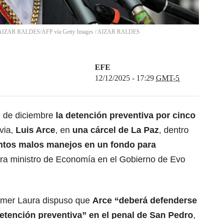
O: AIZAR RALDES/AFP vía Getty Images
/
AIZAR RALDES
EFE
12/12/2025 - 17:29
GMT-5
2 de diciembre
la detención preventiva por cinco
via,
Luis Arce
, en
una cárcel de La Paz
, dentro
ntos malos manejos en un fondo para
a ministro de Economía en el Gobierno de Evo
elmer Laura dispuso que
Arce “deberá defenderse
tención preventiva” en el penal de San Pedro
,