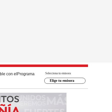
Selecciona tu emisora
ble con el
Programa
Elige tu emisora