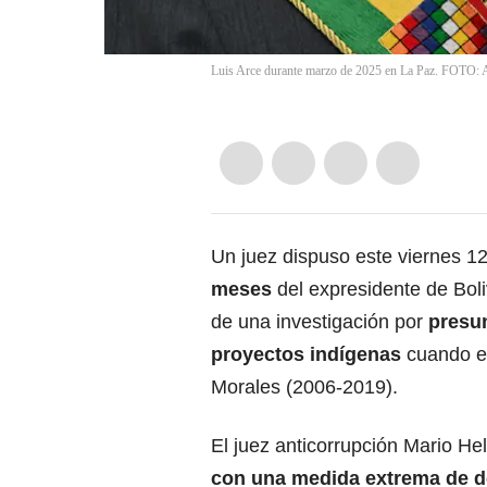
Luis Arce durante marzo de 2025 en La Paz. FOT
Un juez dispuso este viernes 1
meses
del expresidente de Boli
de una investigación por
presu
proyectos indígenas
cuando er
Morales (2006-2019).
El juez anticorrupción Mario H
con una medida extrema de de