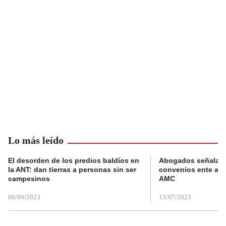
Lo más leído
El desorden de los predios baldíos en
Abogados señalan 
la ANT: dan tierras a personas sin ser
convenios ente alc
campesinos
AMC
06/09/2023
13/07/2023