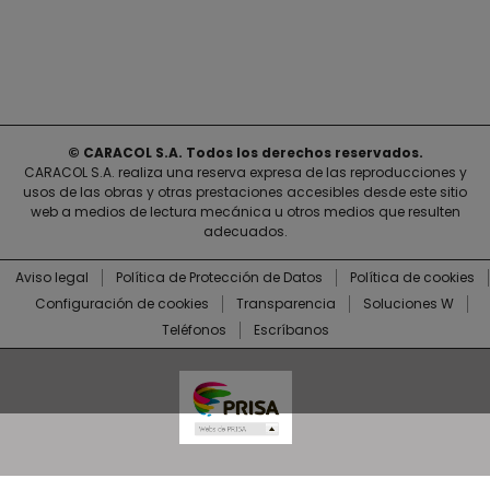
© CARACOL S.A. Todos los derechos reservados.
CARACOL S.A. realiza una reserva expresa de las reproducciones y
usos de las obras y otras prestaciones accesibles desde este sitio
web a medios de lectura mecánica u otros medios que resulten
adecuados.
Aviso legal
Política de Protección de Datos
Política de cookies
Configuración de cookies
Transparencia
Soluciones W
Teléfonos
Escríbanos