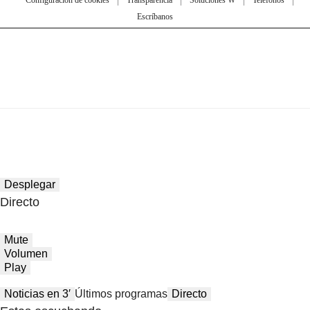
Configuración de cookies
Transparencia
Soluciones W
Teléfonos
Escríbanos
Desplegar
Directo
Mute
Volumen
Play
Noticias en 3′
Últimos programas
Directo