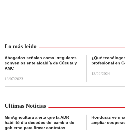
Lo más leído
Abogados señalan como irregulares
¿Qué tecnólogos re
convenios ente alcaldía de Cúcuta y
profesional en Col
AMC
13/02/2024
13/07/2023
Últimas Noticias
MinAgricultura alerta que la ADR
Honduras ve una o
habilitó día despúes del cambio de
ampliar cooperaci
gobierno para firmar contratos