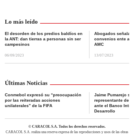
Lo más leído
El desorden de los predios baldíos en
Abogados señalan 
la ANT: dan tierras a personas sin ser
convenios ente alc
campesinos
AMC
06/09/2023
13/07/2023
Últimas Noticias
Conmebol expresó su “preocupación
Jaime Pumarejo ser
por las reiteradas acciones
representante de De
unilaterales” de la FIFA
ante el Banco Inte
Desarrollo
© CARACOL S.A. Todos los derechos reservados.
CARACOL S.A. realiza una reserva expresa de las reproducciones y usos de las obras