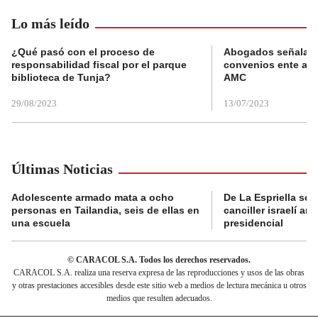
Lo más leído
¿Qué pasó con el proceso de
Abogados señalan 
responsabilidad fiscal por el parque
convenios ente alc
biblioteca de Tunja?
AMC
29/08/2023
13/07/2023
Últimas Noticias
Adolescente armado mata a ocho
De La Espriella se 
personas en Tailandia, seis de ellas en
canciller israelí a
una escuela
presidencial
© CARACOL S.A. Todos los derechos reservados.
CARACOL S.A. realiza una reserva expresa de las reproducciones y usos de las obras
y otras prestaciones accesibles desde este sitio web a medios de lectura mecánica u otros
medios que resulten adecuados.