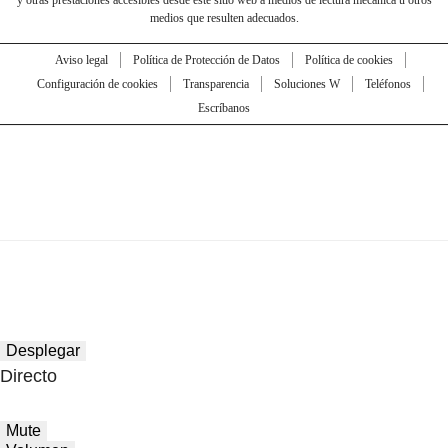
y otras prestaciones accesibles desde este sitio web a medios de lectura mecánica u otros
medios que resulten adecuados.
Aviso legal
Política de Protección de Datos
Política de cookies
Configuración de cookies
Transparencia
Soluciones W
Teléfonos
Escríbanos
Desplegar
Directo
Mute