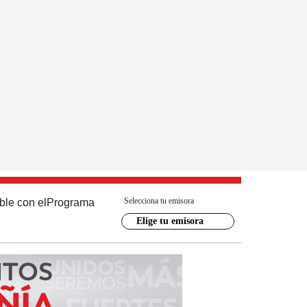
Selecciona tu emisora
ble con el
Programa
Elige tu emisora