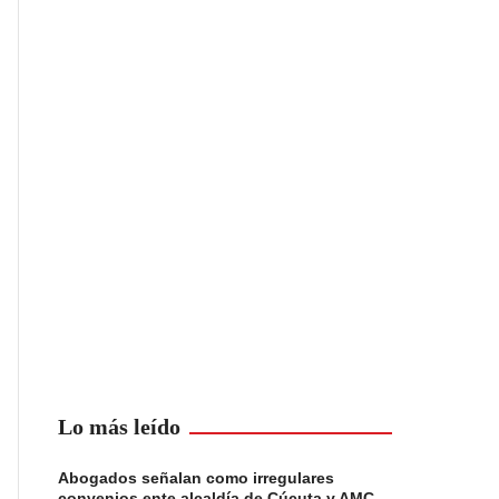
Lo más leído
Abogados señalan como irregulares
convenios ente alcaldía de Cúcuta y AMC