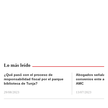
Lo más leído
¿Qué pasó con el proceso de
Abogados señalan 
responsabilidad fiscal por el parque
convenios ente alc
biblioteca de Tunja?
AMC
29/08/2023
13/07/2023