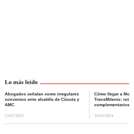
Lo más leído
Abogados señalan como irregulares
Cómo llegar a Mons
convenios ente alcaldía de Cúcuta y
TransMilenio: rutas
AMC
complementarios
13/07/2023
19/03/2024