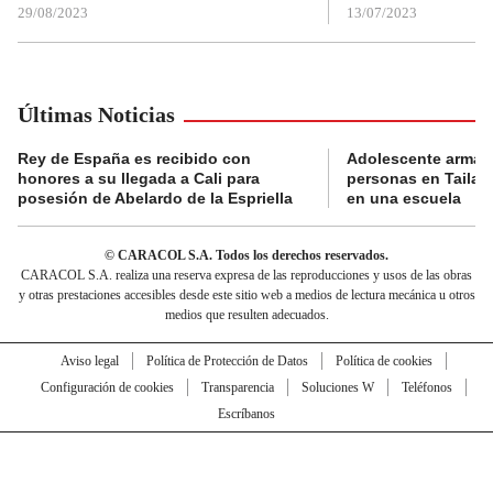
29/08/2023
13/07/2023
Últimas Noticias
Rey de España es recibido con
Adolescente armad
honores a su llegada a Cali para
personas en Tailand
posesión de Abelardo de la Espriella
en una escuela
© CARACOL S.A. Todos los derechos reservados.
CARACOL S.A. realiza una reserva expresa de las reproducciones y usos de las obras
y otras prestaciones accesibles desde este sitio web a medios de lectura mecánica u otros
medios que resulten adecuados.
Aviso legal
Política de Protección de Datos
Política de cookies
Configuración de cookies
Transparencia
Soluciones W
Teléfonos
Escríbanos