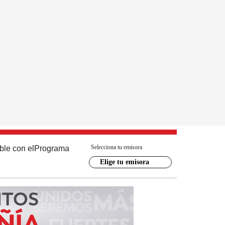
Selecciona tu emisora
ble con el
Programa
Elige tu emisora