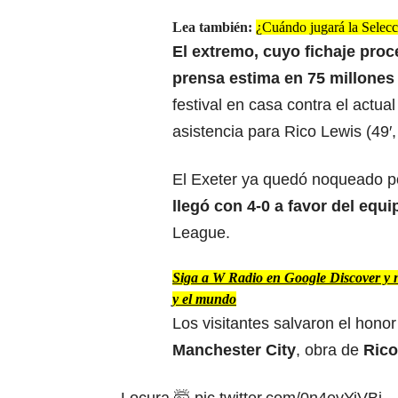
Lea también:
¿Cuándo jugará la Selecc
El extremo,
cuyo fichaje pro
prensa estima en 75 millones
festival en casa contra el actu
asistencia para Rico Lewis (49′,
El Exeter ya quedó noqueado 
llegó con 4-0 a favor del equi
League.
Siga a W Radio en Google Discover y no
y el mundo
Los visitantes salvaron el honor
Manchester City
, obra de
Rico