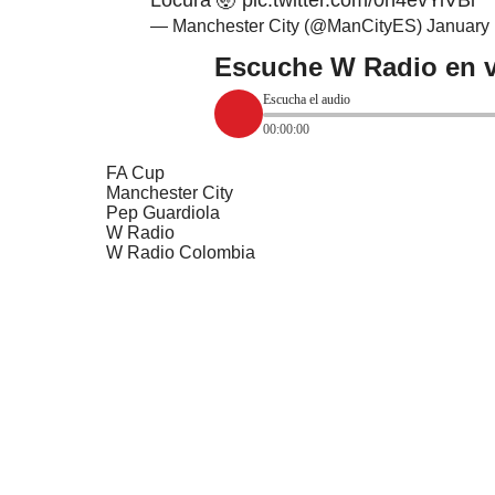
Locura 🤯
pic.twitter.com/0n4evYiVBi
— Manchester City (@ManCityES)
January 
Escuche W Radio en v
Escucha el audio
00:00:00
FA Cup
Manchester City
Pep Guardiola
W Radio
W Radio Colombia