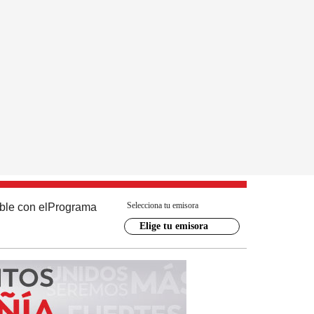
Selecciona tu emisora
ble con el
Programa
Elige tu emisora