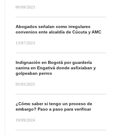
06/09/2023
Abogados señalan como irregulares
convenios ente alcaldía de Cúcuta y AMC
13/07/2023
Indignación en Bogotá por guardería
canina en Engativá donde asfixiaban y
golpeaban perros
05/05/2025
¿Cómo saber si tengo un proceso de
embargo? Paso a paso para verificar
19/09/2024