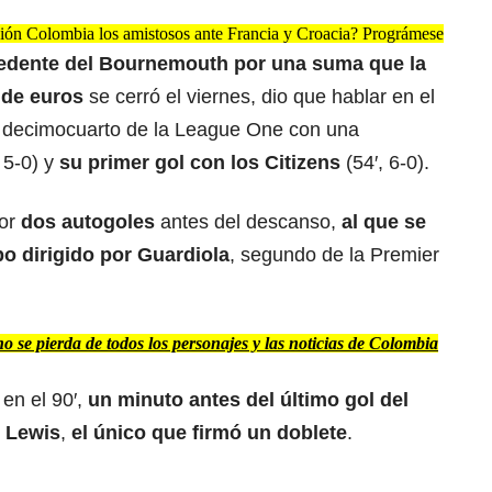
ión Colombia los amistosos ante Francia y Croacia? Prográmese
cedente del Bournemouth por una suma que la
 de euros
se cerró el viernes, dio que hablar en el
al decimocuarto de la League One con una
 5-0) y
su primer gol con los Citizens
(54′, 6-0).
por
dos autogoles
antes del descanso,
al que se
po dirigido por Guardiola
, segundo de la Premier
 se pierda de todos los personajes y las noticias de Colombia
 en el 90′,
un minuto antes del último gol del
 Lewis
,
el único que firmó un doblete
.