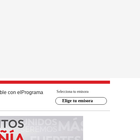
Selecciona tu emisora
ble con el
Programa
Elige tu emisora