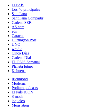
El PAÍS
Los 40 principales
Santillana
Santillana Compartir
Cadena SER
AS.com
adn
Caracol
Huffington Post
UNO
wradio
Cinco Días
Cadena Dial
EL PAÍS Semanal
Planeta futuro
Kebuena
Richmond
Moderna
Podium podcasts
El PaÍs ICON
S moda
loqueleo
Meristation