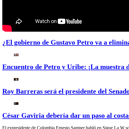
¿El gobierno de Gustavo Petro va a elimi
Encuentro de Petro y Uribe: ¡La muestra 
Roy Barreras será el presidente del Senad
César Gaviria debería dar un paso al cost
El expresidente de Colombia Ernesto Samper habló en Sigue La W sobr