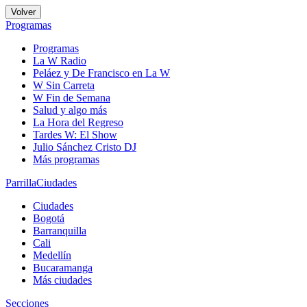
Volver
Programas
Programas
La W Radio
Peláez y De Francisco en La W
W Sin Carreta
W Fin de Semana
Salud y algo más
La Hora del Regreso
Tardes W: El Show
Julio Sánchez Cristo DJ
Más programas
Parrilla
Ciudades
Ciudades
Bogotá
Barranquilla
Cali
Medellín
Bucaramanga
Más ciudades
Secciones