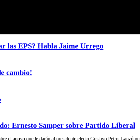
nar las EPS? Habla Jaime Urrego
de cambio!
o
ado: Ernesto Samper sobre Partido Liberal
e el apoyo que le darán al presidente electo Gustavo Petro. Lanzó pul