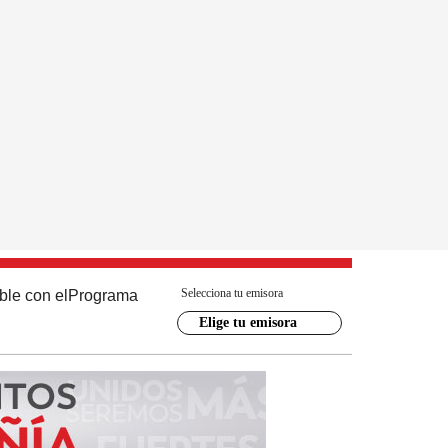
Selecciona tu emisora
ble con el
Programa
Elige tu emisora