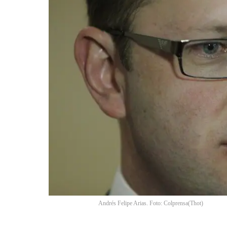
Andrés Felipe Arias. Foto: Colprensa
(
Thot
)