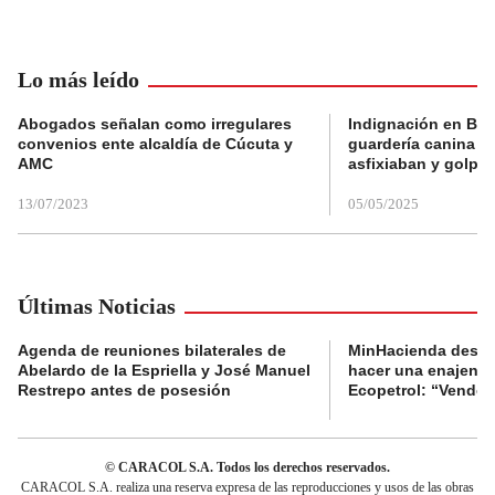
Lo más leído
Abogados señalan como irregulares
Indignación en Bog
convenios ente alcaldía de Cúcuta y
guardería canina e
AMC
asfixiaban y golpe
13/07/2023
05/05/2025
Últimas Noticias
Agenda de reuniones bilaterales de
MinHacienda desig
Abelardo de la Espriella y José Manuel
hacer una enajenac
Restrepo antes de posesión
Ecopetrol: “Venderl
© CARACOL S.A. Todos los derechos reservados.
CARACOL S.A. realiza una reserva expresa de las reproducciones y usos de las obras