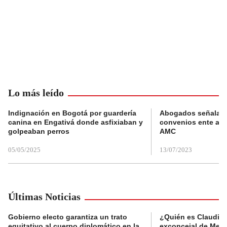
Lo más leído
Indignación en Bogotá por guardería
Abogados señalan 
canina en Engativá donde asfixiaban y
convenios ente alc
golpeaban perros
AMC
05/05/2025
13/07/2023
Últimas Noticias
Gobierno electo garantiza un trato
¿Quién es Claudia C
equitativo al cuerpo diplomático en la
exconcejal de Mede