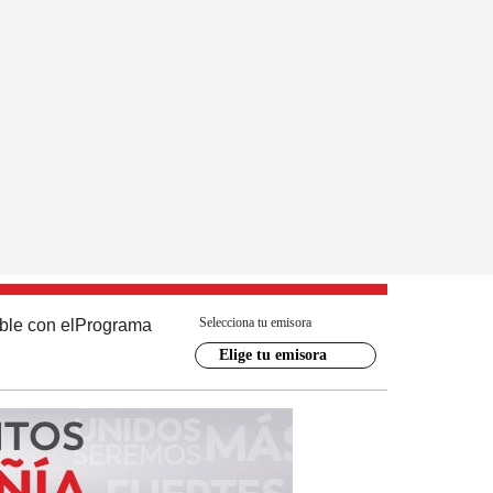
Selecciona tu emisora
ble con el
Programa
Elige tu emisora