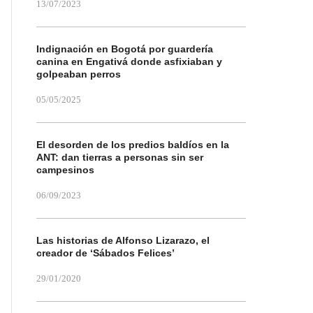
13/07/2023
Indignación en Bogotá por guardería
canina en Engativá donde asfixiaban y
golpeaban perros
05/05/2025
El desorden de los predios baldíos en la
ANT: dan tierras a personas sin ser
campesinos
06/09/2023
Las historias de Alfonso Lizarazo, el
creador de ‘Sábados Felices’
29/01/2020