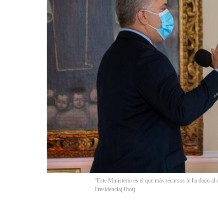
“Este Ministerio es el que más recursos le ha dado al
Presidencia
(
Thot
)